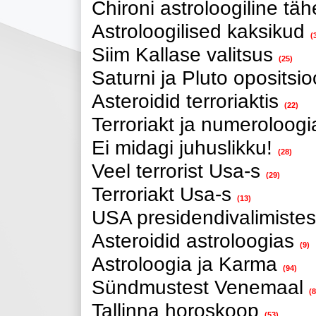
Chironi astroloogiline tä
Astroloogilised kaksikud
(
Siim Kallase valitsus
(25)
Saturni ja Pluto opositsi
Asteroidid terroriaktis
(22)
Terroriakt ja numeroloogi
Ei midagi juhuslikku!
(28)
Veel terrorist Usa-s
(29)
Terroriakt Usa-s
(13)
USA presidendivalimistes
Asteroidid astroloogias
(9)
Astroloogia ja Karma
(94)
Sündmustest Venemaal
(8
Tallinna horoskoop
(53)