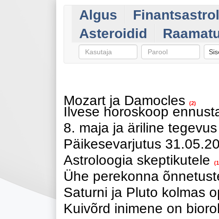
Algus
Finantsastro
Asteroidid
Raamat
Sis
Mozart ja Damocles
(2)
Ilvese horoskoop ennusta
8. maja ja äriline tegevus
Päikesevarjutus 31.05.2
Astroloogia skeptikutele
(1
Ühe perekonna õnnetust
Saturni ja Pluto kolmas o
Kuivõrd inimene on bioro