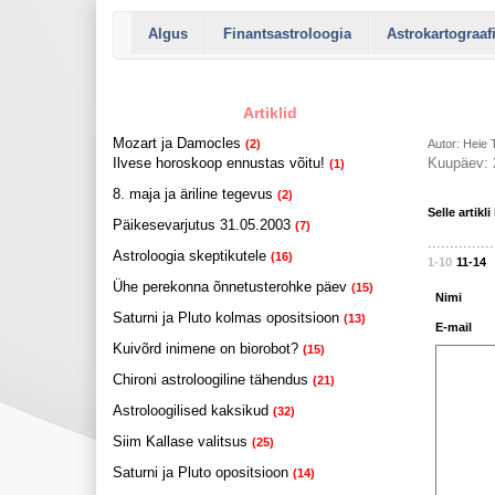
Algus
Finantsastroloogia
Astrokartograaf
Artiklid
Mozart ja Damocles
(2)
Autor: Heie T
Ilvese horoskoop ennustas võitu!
Kuupäev: 
(1)
8. maja ja äriline tegevus
(2)
Selle artikl
Päikesevarjutus 31.05.2003
(7)
...............
Astroloogia skeptikutele
(16)
1-10
11-14
Ühe perekonna õnnetusterohke päev
(15)
Nimi
Saturni ja Pluto kolmas opositsioon
(13)
E-mail
Kuivõrd inimene on biorobot?
(15)
Chironi astroloogiline tähendus
(21)
Astroloogilised kaksikud
(32)
Siim Kallase valitsus
(25)
Saturni ja Pluto opositsioon
(14)