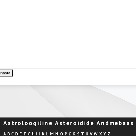
Astroloogiline Asteroidide Andmebaas
A
B
C
D
E
F
G
H
I
J
K
L
M
N
O
P
Q
R
S
T
U
V
W
X
Y
Z