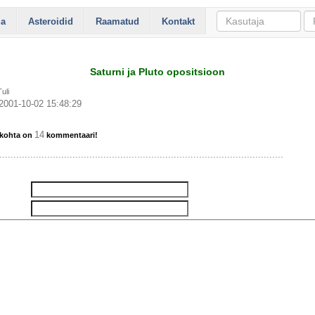
ia
Asteroidid
Raamatud
Kontakt
Saturni ja Pluto opositsioon
uli
2001-10-02 15:48:29
14
i kohta on
kommentaari!
.....................................................................................................