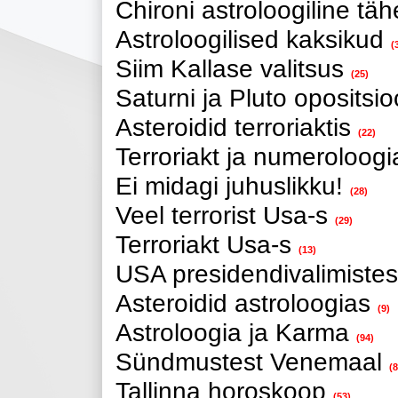
Chironi astroloogiline tä
Astroloogilised kaksikud
(
Siim Kallase valitsus
(25)
Saturni ja Pluto opositsi
Asteroidid terroriaktis
(22)
Terroriakt ja numeroloogi
Ei midagi juhuslikku!
(28)
Veel terrorist Usa-s
(29)
Terroriakt Usa-s
(13)
USA presidendivalimistes
Asteroidid astroloogias
(9)
Astroloogia ja Karma
(94)
Sündmustest Venemaal
(8
Tallinna horoskoop
(53)