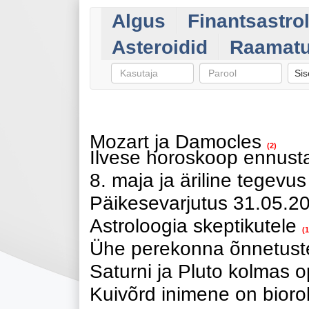
Algus
Finantsastro
Asteroidid
Raamat
Sis
Mozart ja Damocles
(2)
Ilvese horoskoop ennusta
8. maja ja äriline tegevus
Päikesevarjutus 31.05.2
Astroloogia skeptikutele
(1
Ühe perekonna õnnetust
Saturni ja Pluto kolmas o
Kuivõrd inimene on bioro