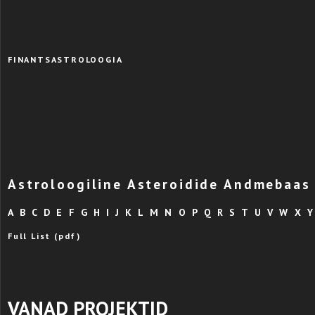
FINANTSASTROLOOGIA
Astroloogiline Asteroidide Andmebaas
A
B
C
D
E
F
G
H
I
J
K
L
M
N
O
P
Q
R
S
T
U
V
W
X
Y
Full List (pdf)
VANAD PROJEKTID