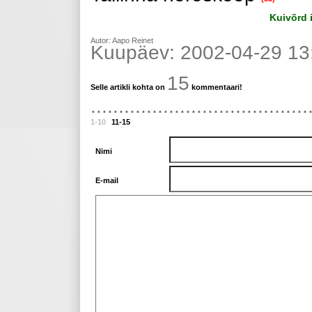
Kuivõrd 
Autor: Aapo Reinet
Kuupäev: 2002-04-29 13
15
Selle artikli kohta on
kommentaari!
.......................................
1-10
11-15
Nimi
E-mail