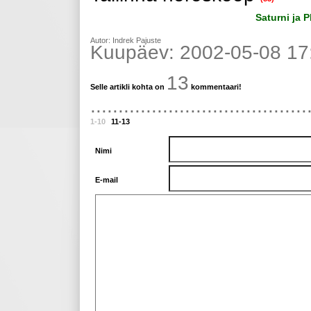
Saturni ja 
Autor: Indrek Pajuste
Kuupäev: 2002-05-08 17
13
Selle artikli kohta on
kommentaari!
.......................................
1-10
11-13
Nimi
E-mail