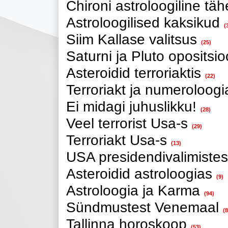
Chironi astroloogiline tä
Astroloogilised kaksikud
(
Siim Kallase valitsus
(25)
Saturni ja Pluto opositsi
Asteroidid terroriaktis
(22)
Terroriakt ja numeroloogi
Ei midagi juhuslikku!
(28)
Veel terrorist Usa-s
(29)
Terroriakt Usa-s
(13)
USA presidendivalimistes
Asteroidid astroloogias
(9)
Astroloogia ja Karma
(94)
Sündmustest Venemaal
(8
Tallinna horoskoop
(53)