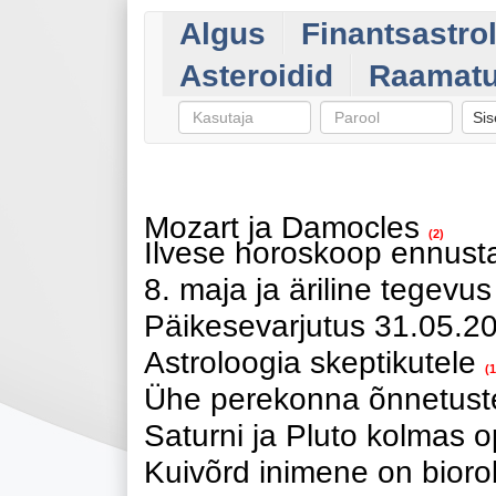
Algus
Finantsastro
Asteroidid
Raamat
Sis
Mozart ja Damocles
(2)
Ilvese horoskoop ennusta
8. maja ja äriline tegevus
Päikesevarjutus 31.05.2
Astroloogia skeptikutele
(1
Ühe perekonna õnnetust
Saturni ja Pluto kolmas o
Kuivõrd inimene on bioro