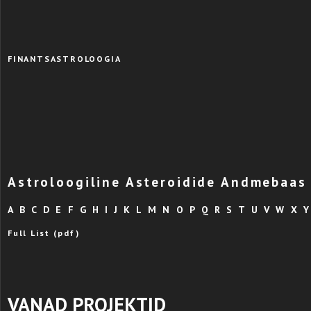
FINANTSASTROLOOGIA
Astroloogiline Asteroidide Andmebaas
A
B
C
D
E
F
G
H
I
J
K
L
M
N
O
P
Q
R
S
T
U
V
W
X
Y
Full List (pdf)
VANAD PROJEKTID