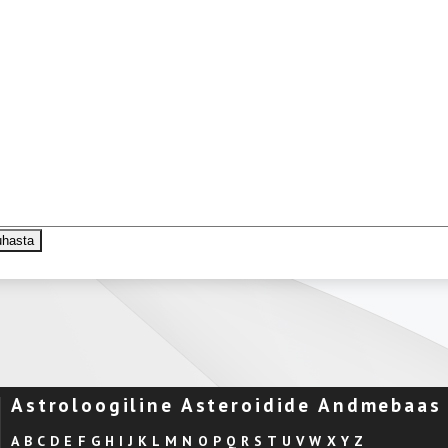
Astroloogiline Asteroidide Andmebaas
A
B
C
D
E
F
G
H
I
J
K
L
M
N
O
P
Q
R
S
T
U
V
W
X
Y
Z