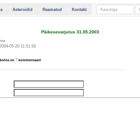
ia
Asteroidid
Raamatud
Kontakt
Päikesevarjutus 31.05.2003
rama
2004-05-20 11:51:56
7
i kohta on
kommentaari!
.....................................................................................................