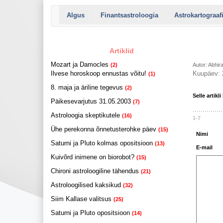
Algus
Finantsastroloogia
Astrokartograaf
Artiklid
Mozart ja Damocles
(2)
Autor: Abhi
Ilvese horoskoop ennustas võitu!
Kuupäev: 
(1)
8. maja ja äriline tegevus
(2)
Selle artikl
Päikesevarjutus 31.05.2003
(7)
...............
Astroloogia skeptikutele
(16)
1-7
Ühe perekonna õnnetusterohke päev
(15)
Nimi
Saturni ja Pluto kolmas opositsioon
(13)
E-mail
Kuivõrd inimene on biorobot?
(15)
Chironi astroloogiline tähendus
(21)
Astroloogilised kaksikud
(32)
Siim Kallase valitsus
(25)
Saturni ja Pluto opositsioon
(14)