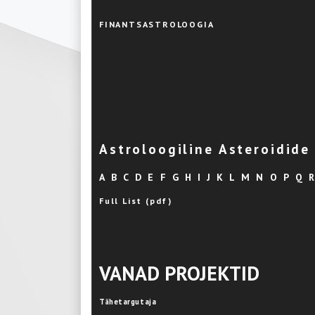
FINANTSASTROLOOGIA
Astroloogiline Asteroidid
A
B
C
D
E
F
G
H
I
J
K
L
M
N
O
P
Q
Full List (pdf)
VANAD PROJEKTID
Tähetargutaja