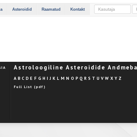
ia
Asteroidid
Raamatud
Kontakt
Astroloogiline Asteroidide Andmeb
GIA
A
B
C
D
E
F
G
H
I
J
K
L
M
N
O
P
Q
R
S
T
U
V
W
X
Y
Z
Full List (pdf)